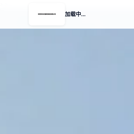
>
>
加载中...